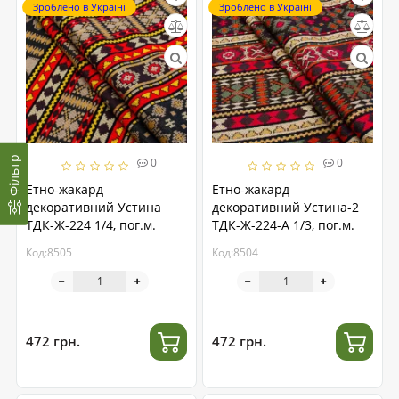
Зроблено в Україні
Зроблено в Україні
Фільтр
0
0
Етно-жакард
Етно-жакард
декоративний Устина
декоративний Устина-2
ТДК-Ж-224 1/4, пог.м.
ТДК-Ж-224-А 1/3, пог.м.
Код:8505
Код:8504
472 грн.
472 грн.