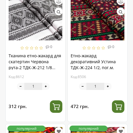
0
0
Тканина етно-жакард для
Етно-жакард
скатертин Червона
декоративний Устина
рута-2 ТДК-Ж-212 1/8
ТДК-Ж-224 1/2, пог.м.
чорний орнамент, пог.м.
Код:8612
Код:8506
312 грн.
472 грн.
популярний
популярний