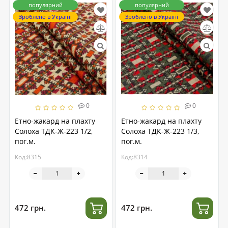
популярний
популярний
Зроблено в Україні
Зроблено в Україні
0
0
Етно-жакард на плахту
Етно-жакард на плахту
Солоха ТДК-Ж-223 1/2,
Солоха ТДК-Ж-223 1/3,
пог.м.
пог.м.
Код:8315
Код:8314
472 грн.
472 грн.