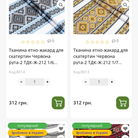
0
0
Тканина етно-жакард для
Тканина етно-жакард для
скатертин Червона
скатертин Червона
рута-2 ТДК-Ж-212 1/6
рута-2 ТДК-Ж-212 1/7
блакитно-коричневий
гірчичний орнамент,
Код:8614
Код:8613
орнамент, пог.м.
пог.м.
312 грн.
312 грн.
популярний
популярний
Зроблено в Україні
Зроблено в Україні