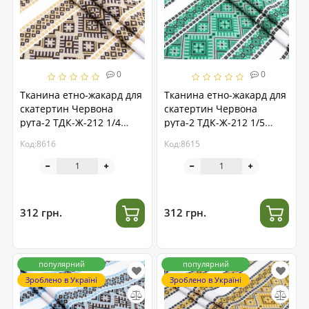
0
0
Тканина етно-жакард для
Тканина етно-жакард для
скатертин Червона
скатертин Червона
рута-2 ТДК-Ж-212 1/4
рута-2 ТДК-Ж-212 1/5
бежевий орнамент, пог.м.
зелений орнамент, пог.м.
Код:8616
Код:8615
312 грн.
312 грн.
популярний
популярний
Зроблено в Україні
Зроблено в Україні