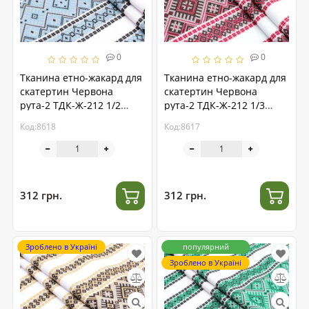
0
0
Тканина етно-жакард для
Тканина етно-жакард для
скатертин Червона
скатертин Червона
рута-2 ТДК-Ж-212 1/2
рута-2 ТДК-Ж-212 1/3
блакитний орнамент,
червоно-бордовий
Код:8618
Код:8617
пог.м.
орнамент, пог.м.
312 грн.
312 грн.
Зроблено в Україні
популярний
Зроблено в Україні