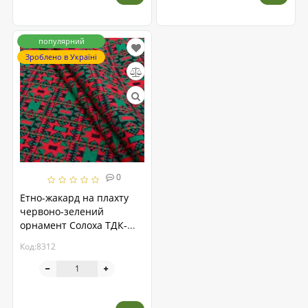
популярний
Зроблено в Україні
0
Етно-жакард на плахту
червоно-зелений
орнамент Солоха ТДК-
Ж-223 1/5, пог.м.
Код:8312