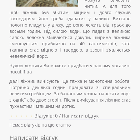
нитки. А для того
щоб ліжник був збитим, міцним і довго служив
господарям, його треба «давати» у валило. Виткане
полотно кладуть у діжку, де воно лежить від трьох до
восьми годин. Під силою води, що падає з великою
силою, волокна збиваються докупи, ширина ліжника
зменшується приблизно на 40 сантиметрів, зате
тканина стає міцною і твердою, а ззовні з’являється
невеличкий ворс.
Чудові ліжники Ви можете придбати у нашому магазині
hucul.if.ua
Далі ліжник вичісують. Це тяжка й монотонна робота.
Потрібно декілька годин працювати зі спеціальним
великим гребінцем. За бажанням можна начесати ворс
з однієї або двох сторін. Після вичісування ліжник стає
пухнастим і м’якшим на дотик.
Відгуків: 0
Написати відгук
/
Немає відгуків на цю статтю
Написати відгук