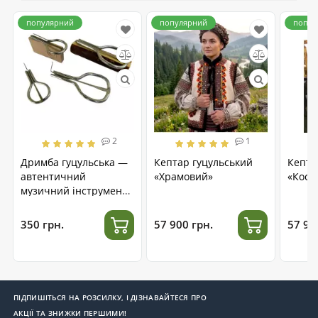
популярний
популярний
попул
2
1
Дримба гуцульська —
Кептар гуцульський
Кепта
автентичний
«Храмовий»
«Косм
музичний інструмент
з нержавіючої сталі
350 грн.
57 900 грн.
57 90
ПІДПИШІТЬСЯ НА РОЗСИЛКУ, І ДІЗНАВАЙТЕСЯ ПРО
АКЦІЇ ТА ЗНИЖКИ ПЕРШИМИ!