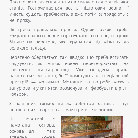
Процес виготовлення ліжників складається з декількох
етапів. Розпочинається все з підготовки вовни. Її
миють, сушать, граблюють, а вже потім випрядають з
неї пряжу.
Як треба правильно прясти. Одною рукою треба
збирати волокна вовни і пропускати то тонше, то трохи
більше на веретено, яке крутиться від мізинця до
великого пальця.
Веретено обертається так швидко, що треба встигати
слідкувати, як мішок вовни перетворюється на
товстенькі нитки-ровниці. Уже складена пряжа
називається моташка, бо її намотують на спеціальний
пристрій — мотовило. Моташки за потреби можуть
занурювати у кип’яток, розмочувати і фарбувати в різні
кольори.
З вовняних тонких ниток, робиться основа, і тут
починається творчість — майстриня тче ліжник:
На воротилі є
намотана основа,
основа ця — теж
вовняна. Кожна