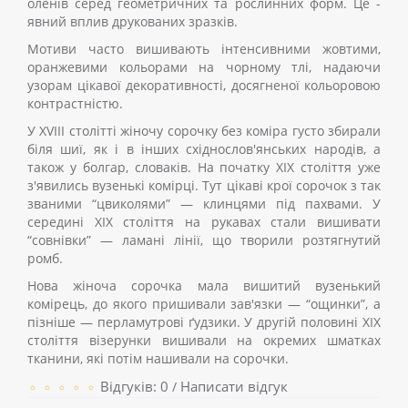
оленів серед геометричних та рослинних форм. Це -
явний вплив друкованих зразків.
Мотиви часто вишивають інтенсивними жовтими,
оранжевими кольорами на чорному тлі, надаючи
узорам цікавої декоративності, досягненої кольоровою
контрастністю.
У XVIII столітті жіночу сорочку без коміра густо збирали
біля шиї, як і в інших східнослов'янських народів, а
також у болгар, словаків. На початку XIX століття уже
з'явились вузенькі комірці. Тут цікаві крої сорочок з так
званими “цвиколями” — клинцями під пахвами. У
середині XIX століття на рукавах стали вишивати
“совнівки” — ламані лінії, що творили розтягнутий
ромб.
Нова жіноча сорочка мала вишитий вузенький
комірець, до якого пришивали зав'язки — “ощинки”, а
пізніше — перламутрові ґудзики. У другій половині XIX
століття візерунки вишивали на окремих шматках
тканини, які потім нашивали на сорочки.
Відгуків: 0
Написати відгук
/