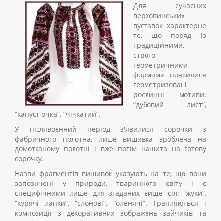
Для сучасних
верховинських
вуставок характерне
те, що поряд із
традиційними,
строго
геометричними
формами появилися
геометризовані
рослинні мотиви:
“дубовий лист”,
“капуст очка”, “чічкатий”.
У післявоєнний період з'явилися сорочки з
фабричного полотна, лише вишивка зроблена на
домотканому полотні і вже потім нашита на готову
сорочку.
Назви фрагментів вишивок указують на те, що вони
запозичені у природи, тваринного світу і є
специфічними лише для згаданих вище сіл: “жуки”,
“курячі лапки”, “слонові”, “оленячі”. Трапляються і
композиції з декоративних зображень зайчиків та