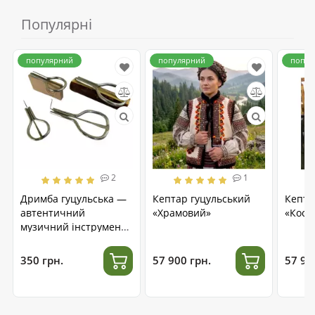
Популярні
популярний
популярний
попул
2
1
Дримба гуцульська —
Кептар гуцульський
Кепта
автентичний
«Храмовий»
«Косм
музичний інструмент
з нержавіючої сталі
350 грн.
57 900 грн.
57 90