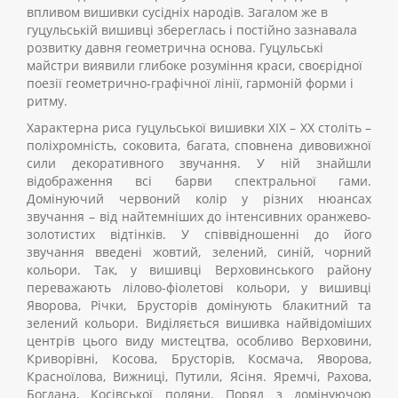
впливом вишивки сусідніх народів. Загалом же в
гуцульській вишивці збереглась і постійно зазнавала
розвитку давня геометрична основа. Гуцульські
майстри виявили глибоке розуміння краси, своєрідної
поезії геометрично-графічної лінії, гармоній форми і
ритму.
Характерна риса гуцульської вишивки ХІХ – ХХ століть –
поліхромність, соковита, багата, сповнена дивовижної
сили декоративного звучання. У ній знайшли
відображення всі барви спектральної гами.
Домінуючий червоний колір у різних нюансах
звучання – від найтемніших до інтенсивних оранжево-
золотистих відтінків. У співвідношенні до його
звучання введені жовтий, зелений, синій, чорний
кольори. Так, у вишивці Верховинського району
переважають лілово-фіолетові кольори, у вишивці
Яворова, Річки, Брусторів домінують блакитний та
зелений кольори. Виділяється вишивка найвідоміших
центрів цього виду мистецтва, особливо Верховини,
Криворівні, Косова, Брусторів, Космача, Яворова,
Красноїлова, Вижниці, Путили, Ясіня. Яремчі, Рахова,
Богдана, Косівської поляни. Поряд з домінуючою