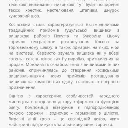
технікою вишивання низинкою тут були поширенні
також хрестик, настелюваня, штапівка, шнурок,
кучерявий шов.
Косівський стиль характеризується взаємовпливами
традиційних прийомів гуцульської вишивки з
вишивкою районів Покуття та Буковини. Цьому
сприяло географічне розташування Косова на
торговельному шляху, а також ярмарки, на яких, ніби
на виставці, барвисто звучала вишивка як у вбері
сотень і сотень жінок, так і у виробах, призначених на
продаж. Можливість ознайомлення з вишивками інших
районів, спричинялась до створення косівськими
вишивальницями нових прийомів розташування
вишивок на компонентах одягу, тканинах інтерєрного
призначення.
Однією з характерних особливостей народного
мистецтва є поєднання декору з формою та функцією
одягу. Композиція візерунків є підпорядкованою
покрою сорочки і водночас – гармонією з цілістю.
Виразні лінії крою – це своєрідний декор, яким
майстрині підтримують загальне звучання сорочки.