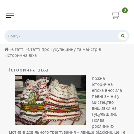
0
Статті
Статті про Гуцульщину та майстрів
Історична віха
Історична віха
Кожна
історична
епоха вносила
певні зміни у
мистецтво
вишивки на
Гуцульщині.
Поява
рослинних
мотивів довільного трактування – явище рідкісне, це і є