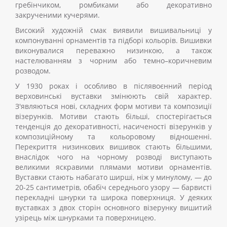
гребінчиком, ромбиками або декоративно
закрученими кучерями.
Високий художній смак виявили вишивальниці у
компонуванні орнаментів та підборі кольорів. Вишивки
виконувалися переважно низинкою, а також
настелюванням з чорним або темно–коричневим
розводом.
У 1930 роках і особливо в післявоєнний період
верховинські вуставки змінюють свій характер.
З'являються нові, складних форм мотиви та композиції
візерунків. Мотиви стають більші, спостерігається
тенденція до декоративності, насиченості візерунків у
композиційному та кольоровому відношенні.
Перекриття низинкових вишивок стають більшими,
внаслідок чого на чорному розводі виступають
великими яскравими плямами мотиви орнаментів.
Вуставки стають набагато ширші, ніж у минулому, — до
20-25 сантиметрів, обабіч середнього узору — барвисті
перекладні шнурки та широка поверхниця. У деяких
вуставках з двох сторін основного візерунку вишитий
узірець між шнурками та поверхницею.