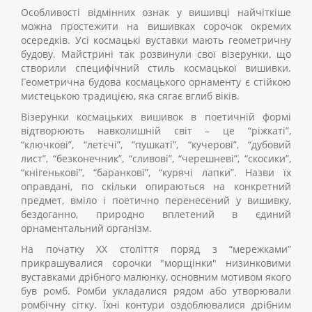
Особливості відмінних ознак у вишивці найчіткіше
можна простежити на вишивках сорочок окремих
осередків. Усі космацькі вуставки мають геометричну
будову. Майстрині так розвинули свої візерунки, що
створили специфічний стиль космацької вишивки.
Геометрична будова космацького орнаменту є стійкою
мистецькою традицією, яка сягає вглиб віків.
Візерунки космацьких вишивок в поетичній формі
відтворюють навколишній світ – це “ріжкаті”,
“ключкові”, “летєчі”, ”пушкаті”, “кучерові”, “дубовий
лист”, “безконечник”, “сливові”, “черешневі”, “скосики”,
“кнігенькові”, “баранкові”, “курячі лапки”. Назви їх
оправдані, по скільки опираються на конкретний
предмет, вміло і поетично перенесений у вишивку,
бездоганно, природно вплетений в єдиний
орнаментальний організм.
На початку XX століття поряд з “мережками”
прикрашувалися сорочки "морщінки" низинковими
вуставками дрібного малюнку, основним мотивом якого
був ромб. Ромби укладалися рядом або утворювали
ромбічну сітку. Їхні контури оздоблювалися дрібним