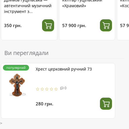
автентичний музичний
«Храмовий»
«Кос
інструмент з
нержавіючої сталі
350 грн.
57 900 грн.
57 9
Ви переглядали
популярний
Хрест церковний ручний 73
0
280 грн.
>